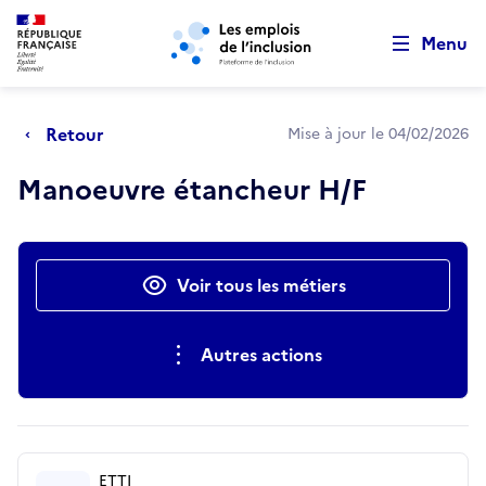
Retour au début de la page
Panneau de gestion des cookies
Aller au menu principal
Aller au contenu principal
Menu
Retour
Mise à jour le 04/02/2026
Manoeuvre étancheur H/F
Actions rapides
Voir tous les métiers
Autres actions
ETTI