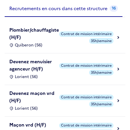
Recrutements de la structure
slide
1
of 1
Recrutements en cours dans cette structure
16
Plombier/chauffagiste
Contrat de mission intérimaire
(H/F)
35h/semaine
Quiberon (56)
Devenez menuisier
Contrat de mission intérimaire
agenceur (H/F)
35h/semaine
Lorient (56)
Devenez maçon vrd
Contrat de mission intérimaire
(H/F)
35h/semaine
Lorient (56)
Maçon vrd (H/F)
Contrat de mission intérimaire