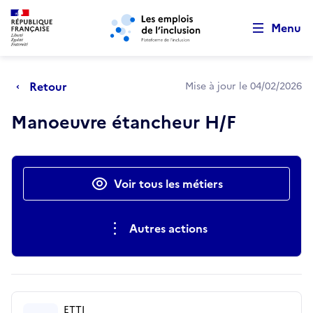
Retour au début de la page
Panneau de gestion des cookies
Aller au menu principal
Aller au contenu principal
Menu
Retour
Mise à jour le 04/02/2026
Manoeuvre étancheur H/F
Actions rapides
Voir tous les métiers
Autres actions
ETTI