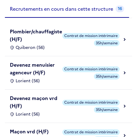
Recrutements de la structure
slide
1
of 1
Recrutements en cours dans cette structure
16
Plombier/chauffagiste
Contrat de mission intérimaire
(H/F)
35h/semaine
Quiberon (56)
Devenez menuisier
Contrat de mission intérimaire
agenceur (H/F)
35h/semaine
Lorient (56)
Devenez maçon vrd
Contrat de mission intérimaire
(H/F)
35h/semaine
Lorient (56)
Maçon vrd (H/F)
Contrat de mission intérimaire