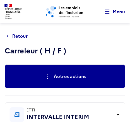
Retour au début de la page
Panneau de gestion des cookies
Aller au menu principal
Aller au contenu principal
Menu
Retour
Carreleur ( H / F )
Actions rapides
Autres actions
ETTI
INTERVALLE INTERIM