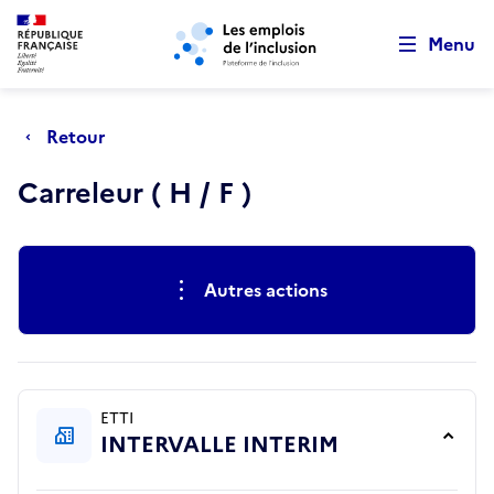
Retour au début de la page
Panneau de gestion des cookies
Aller au menu principal
Aller au contenu principal
Menu
Retour
Carreleur ( H / F )
Actions rapides
Autres actions
ETTI
INTERVALLE INTERIM