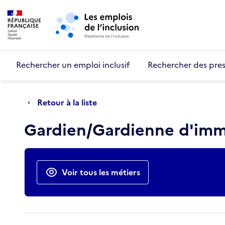
Retour au début de la page
Panneau de gestion des cookies
Aller au menu principal
Aller au contenu principal
Rechercher un emploi inclusif
Rechercher des pres
Retour à la liste
Gardien/Gardienne d'imm
Actions rapides
Voir tous les métiers