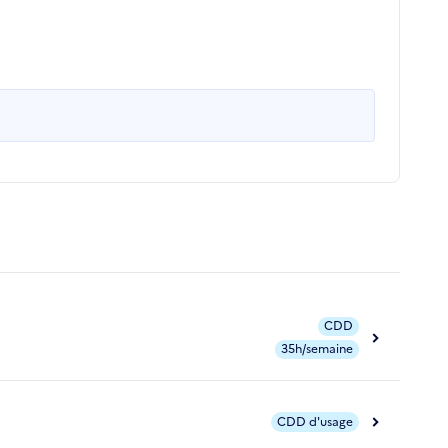
CDD
35h/semaine
CDD d'usage