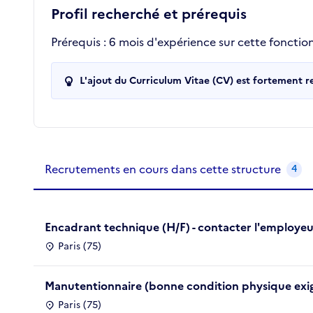
Profil recherché et prérequis
Prérequis : 6 mois d'expérience sur cette fonction,
L'ajout du Curriculum Vitae (CV) est fortement 
Recrutements de la structure
slide
1
of 1
Recrutements en cours dans cette structure
4
Encadrant technique (H/F) - contacter l'employe
Paris (75)
Manutentionnaire (bonne condition physique exi
Paris (75)