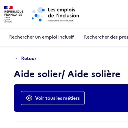
Retour au début de la page
Panneau de gestion des cookies
Aller au menu principal
Aller au contenu principal
Rechercher un emploi inclusif
Rechercher des pres
Retour
Aide solier/ Aide solière
Actions rapides
Voir tous les métiers