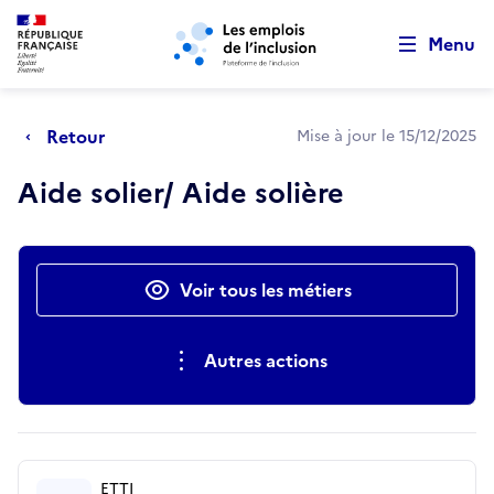
Retour au début de la page
Panneau de gestion des cookies
Aller au menu principal
Aller au contenu principal
Menu
Retour
Mise à jour le 15/12/2025
Aide solier/ Aide solière
Actions rapides
Voir tous les métiers
Autres actions
ETTI