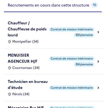
Recrutements de la structure
slide
1
of 1
Recrutements en cours dans cette structure
10
Chauffeur /
Chauffeuse de poids
Contrat de mission intérimaire
lourd
35h/semaine
Montpellier (34)
MENUISIER
Contrat de mission intérimaire
AGENCEUR H/F
35h/semaine
Cournonsec (34)
Technicien en bureau
d'étude
Contrat de mission intérimaire
Pérols (34)
Mécanicien Bus H/F