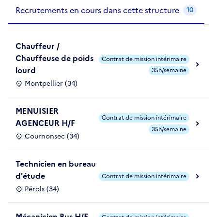
Recrutements de la structure
slide
1
of 1
Recrutements en cours dans cette structure
10
Chauffeur /
Chauffeuse de poids
Contrat de mission intérimaire
lourd
35h/semaine
Montpellier (34)
MENUISIER
Contrat de mission intérimaire
AGENCEUR H/F
35h/semaine
Cournonsec (34)
Technicien en bureau
d'étude
Contrat de mission intérimaire
Pérols (34)
Mécanicien Bus H/F