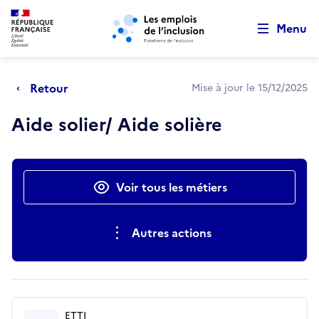
Retour au début de la page
Panneau de gestion des cookies
Aller au menu principal
Aller au contenu principal
Menu
Retour
Mise à jour le 15/12/2025
Aide solier/ Aide solière
Actions rapides
Voir tous les métiers
Autres actions
ETTI