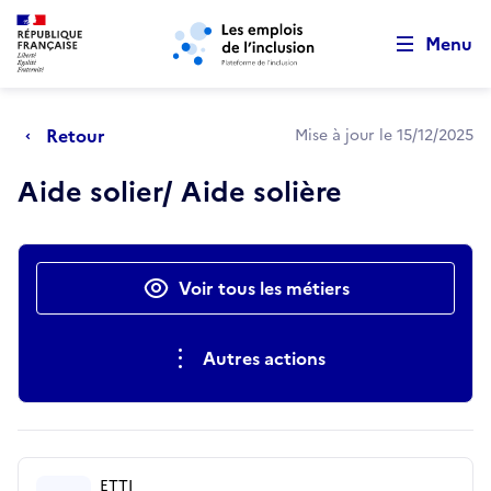
Retour au début de la page
Panneau de gestion des cookies
Aller au menu principal
Aller au contenu principal
Menu
Retour
Mise à jour le 15/12/2025
Aide solier/ Aide solière
Actions rapides
Voir tous les métiers
Autres actions
ETTI