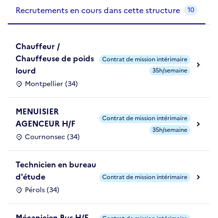
Recrutements de la structure
slide
1
of 1
Recrutements en cours dans cette structure
10
Chauffeur /
Chauffeuse de poids
Contrat de mission intérimaire
lourd
35h/semaine
Montpellier (34)
MENUISIER
Contrat de mission intérimaire
AGENCEUR H/F
35h/semaine
Cournonsec (34)
Technicien en bureau
d'étude
Contrat de mission intérimaire
Pérols (34)
Mécanicien Bus H/F