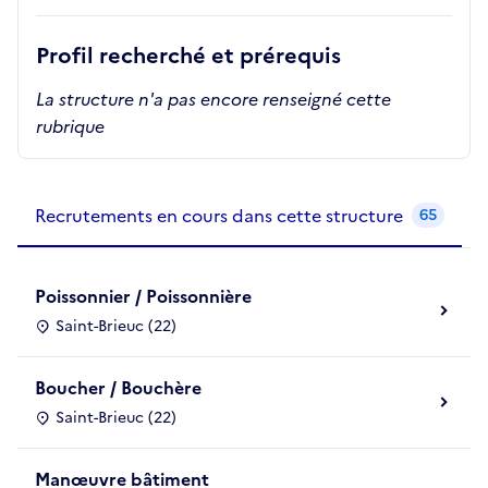
Profil recherché et prérequis
La structure n'a pas encore renseigné cette
rubrique
Recrutements de la structure
slide
1
of 1
Recrutements en cours dans cette structure
65
Poissonnier / Poissonnière
Saint-Brieuc (22)
Boucher / Bouchère
Saint-Brieuc (22)
Manœuvre bâtiment