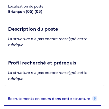
Localisation du poste
Briançon (05) (05)
Description du poste
La structure n'a pas encore renseigné cette
rubrique
Profil recherché et prérequis
La structure n'a pas encore renseigné cette
rubrique
Recrutements de la structure
slide
1
of 1
Recrutements en cours dans cette structure
8