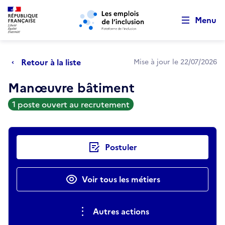
Retour au début de la page
Panneau de gestion des cookies
Aller au menu principal
Aller au contenu principal
Menu
Retour à la liste
Mise à jour le 22/07/2026
Manœuvre bâtiment
1 poste ouvert au recrutement
Actions rapides
Postuler
Voir tous les métiers
Autres actions