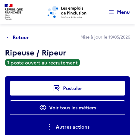
Retour au début de la page
Panneau de gestion des cookies
Aller au menu principal
Aller au contenu principal
Menu
Retour
Mise à jour le 19/05/2026
Ripeuse / Ripeur
1 poste ouvert au recrutement
Actions rapides
Postuler
Voir tous les métiers
Autres actions