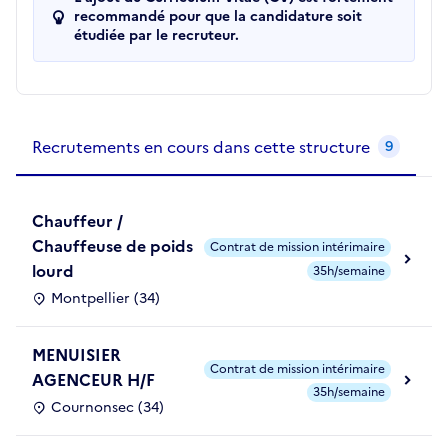
recommandé pour que la candidature soit
étudiée par le recruteur.
Recrutements de la structure
slide
1
of 1
Recrutements en cours dans cette structure
9
Chauffeur /
Chauffeuse de poids
Contrat de mission intérimaire
lourd
35h/semaine
Montpellier (34)
MENUISIER
Contrat de mission intérimaire
AGENCEUR H/F
35h/semaine
Cournonsec (34)