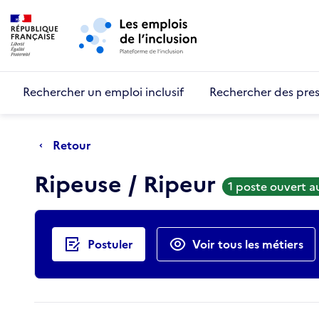
Retour au début de la page
Panneau de gestion des cookies
Aller au menu principal
Aller au contenu principal
Rechercher un emploi inclusif
Rechercher des pres
Retour
Ripeuse / Ripeur
1 poste ouvert 
Actions rapides
Postuler
Voir tous les métiers