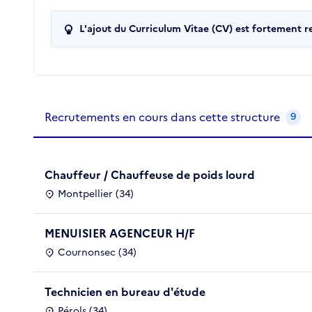
L'ajout du Curriculum Vitae (CV) est fortement 
Recrutements de la structure
slide
1
of 1
Recrutements en cours dans cette structure
9
Chauffeur / Chauffeuse de poids lourd
Montpellier (34)
MENUISIER AGENCEUR H/F
Cournonsec (34)
Technicien en bureau d'étude
Pérols (34)