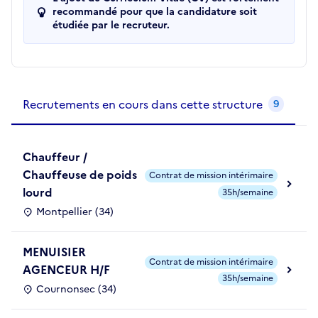
recommandé pour que la candidature soit
étudiée par le recruteur.
Recrutements de la structure
slide
1
of 1
Recrutements en cours dans cette structure
9
Chauffeur /
Chauffeuse de poids
Contrat de mission intérimaire
lourd
35h/semaine
Montpellier (34)
MENUISIER
Contrat de mission intérimaire
AGENCEUR H/F
35h/semaine
Cournonsec (34)