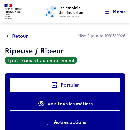
Retour au début de la page
Panneau de gestion des cookies
Aller au menu principal
Aller au contenu principal
Menu
Retour
Mise à jour le 19/05/2026
Ripeuse / Ripeur
1 poste ouvert au recrutement
Actions rapides
Postuler
Voir tous les métiers
Autres actions