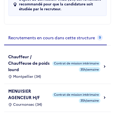
recommandé pour que la candidature soit
étudiée par le recruteur.
Recrutements de la structure
slide
1
of 1
Recrutements en cours dans cette structure
9
Chauffeur /
Chauffeuse de poids
Contrat de mission intérimaire
lourd
35h/semaine
Montpellier (34)
MENUISIER
Contrat de mission intérimaire
AGENCEUR H/F
35h/semaine
Cournonsec (34)