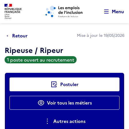
Retour au début de la page
Panneau de gestion des cookies
Aller au menu principal
Aller au contenu principal
Menu
Retour
Mise à jour le 19/05/2026
Ripeuse / Ripeur
1 poste ouvert au recrutement
Actions rapides
Postuler
Voir tous les métiers
Autres actions