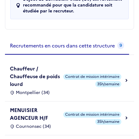
recommandé pour que la candidature soit
étudiée par le recruteur.
Recrutements de la structure
slide
1
of 1
Recrutements en cours dans cette structure
9
Chauffeur /
Chauffeuse de poids
Contrat de mission intérimaire
lourd
35h/semaine
Montpellier (34)
MENUISIER
Contrat de mission intérimaire
AGENCEUR H/F
35h/semaine
Cournonsec (34)