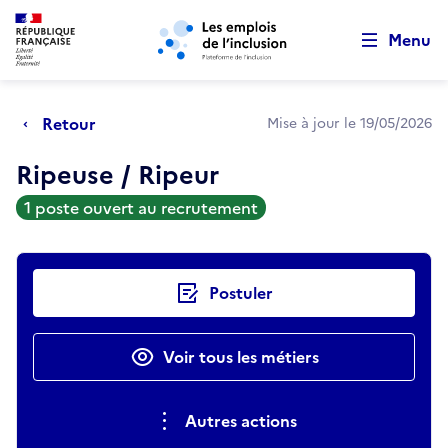
Retour au début de la page
Panneau de gestion des cookies
Aller au menu principal
Aller au contenu principal
Menu
Retour
Mise à jour le 19/05/2026
Ripeuse / Ripeur
1 poste ouvert au recrutement
Actions rapides
Postuler
Voir tous les métiers
Autres actions