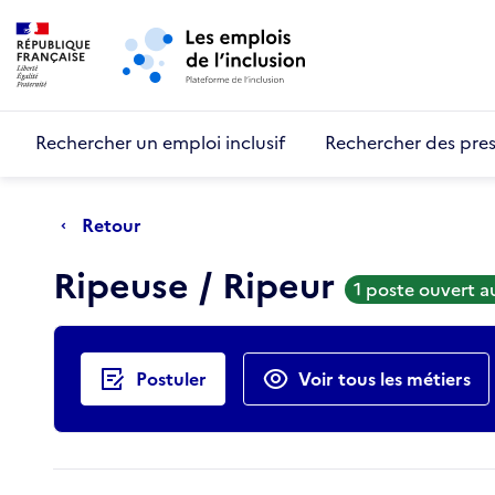
Retour au début de la page
Panneau de gestion des cookies
Aller au menu principal
Aller au contenu principal
Rechercher un emploi inclusif
Rechercher des pres
Retour
Ripeuse / Ripeur
1 poste ouvert 
Actions rapides
Postuler
Voir tous les métiers