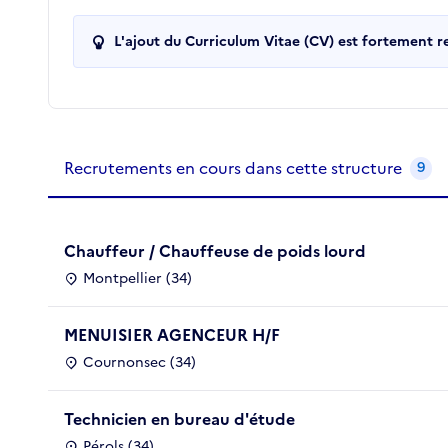
L'ajout du Curriculum Vitae (CV) est fortement 
Recrutements de la structure
slide
1
of 1
Recrutements en cours dans cette structure
9
Chauffeur / Chauffeuse de poids lourd
Montpellier (34)
MENUISIER AGENCEUR H/F
Cournonsec (34)
Technicien en bureau d'étude
Pérols (34)