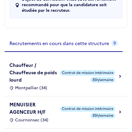
recommandé pour que la candidature soit
étudiée par le recruteur.
Recrutements de la structure
slide
1
of 1
Recrutements en cours dans cette structure
9
Chauffeur /
Chauffeuse de poids
Contrat de mission intérimaire
lourd
35h/semaine
Montpellier (34)
MENUISIER
Contrat de mission intérimaire
AGENCEUR H/F
35h/semaine
Cournonsec (34)