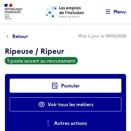
Retour au début de la page
Panneau de gestion des cookies
Aller au menu principal
Aller au contenu principal
Menu
Retour
Mise à jour le 19/05/2026
Ripeuse / Ripeur
1 poste ouvert au recrutement
Actions rapides
Postuler
Voir tous les métiers
Autres actions