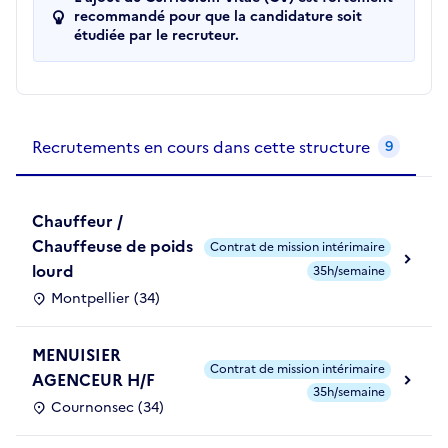
recommandé pour que la candidature soit
étudiée par le recruteur.
Recrutements de la structure
slide
1
of 1
Recrutements en cours dans cette structure
9
Chauffeur /
Chauffeuse de poids
Contrat de mission intérimaire
lourd
35h/semaine
Montpellier (34)
MENUISIER
Contrat de mission intérimaire
AGENCEUR H/F
35h/semaine
Cournonsec (34)