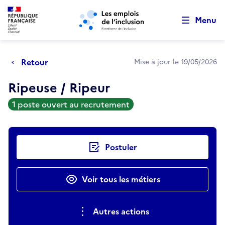
Retour au début de la page
Panneau de gestion des cookies
Aller au menu principal
Aller au contenu principal
Menu
Retour
Mise à jour le 19/05/2026
Ripeuse / Ripeur
1 poste ouvert au recrutement
Actions rapides
Postuler
Voir tous les métiers
Autres actions