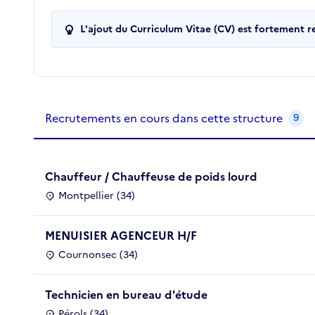
L'ajout du Curriculum Vitae (CV) est fortement 
Recrutements de la structure
slide
1
of 1
Recrutements en cours dans cette structure
9
Chauffeur / Chauffeuse de poids lourd
Montpellier (34)
MENUISIER AGENCEUR H/F
Cournonsec (34)
Technicien en bureau d'étude
Pérols (34)