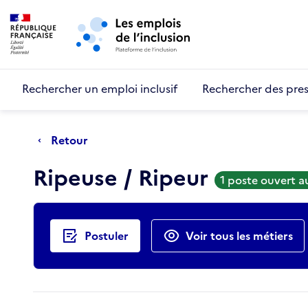
Retour au début de la page
Panneau de gestion des cookies
Aller au menu principal
Aller au contenu principal
Rechercher un emploi inclusif
Rechercher des pres
Retour
Ripeuse / Ripeur
1 poste ouvert 
Actions rapides
Postuler
Voir tous les métiers