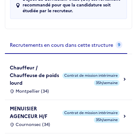
recommandé pour que la candidature soit
étudiée par le recruteur.
Recrutements de la structure
slide
1
of 1
Recrutements en cours dans cette structure
9
Chauffeur /
Chauffeuse de poids
Contrat de mission intérimaire
lourd
35h/semaine
Montpellier (34)
MENUISIER
Contrat de mission intérimaire
AGENCEUR H/F
35h/semaine
Cournonsec (34)