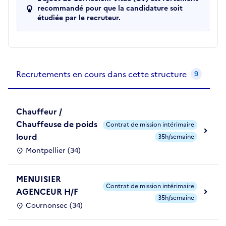
recommandé pour que la candidature soit
étudiée par le recruteur.
Recrutements de la structure
slide
1
of 1
Recrutements en cours dans cette structure
9
Chauffeur /
Chauffeuse de poids
Contrat de mission intérimaire
lourd
35h/semaine
Montpellier (34)
MENUISIER
Contrat de mission intérimaire
AGENCEUR H/F
35h/semaine
Cournonsec (34)