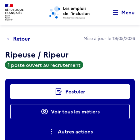
Retour au début de la page
Panneau de gestion des cookies
Aller au menu principal
Aller au contenu principal
Menu
Retour
Mise à jour le 19/05/2026
Ripeuse / Ripeur
1 poste ouvert au recrutement
Actions rapides
Postuler
Voir tous les métiers
Autres actions