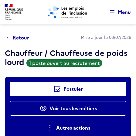
Retour au début de la page
Panneau de gestion des cookies
Aller au menu principal
Aller au contenu principal
Menu
Retour
Mise à jour le 03/07/2026
Chauffeur / Chauffeuse de poids
lourd
1 poste ouvert au recrutement
Actions rapides
Postuler
Voir tous les métiers
Autres actions