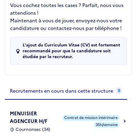
Vous cochez toutes les cases ? Parfait, nous vous
attendions !
Maintenant à vous de jouer, envoyez-nous votre
candidature ou contactez-nous par téléphone !
L'ajout du Curriculum Vitae (CV) est fortement
recommandé pour que la candidature soit
étudiée par le recruteur.
Recrutements de la structure
slide
1
of 1
Recrutements en cours dans cette structure
9
MENUISIER
Contrat de mission intérimaire
AGENCEUR H/F
35h/semaine
Cournonsec (34)