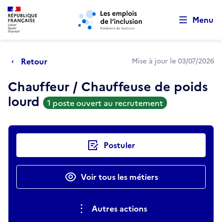
Retour au début de la page
Panneau de gestion des cookies
Aller au menu principal
Aller au contenu principal
Menu
Retour
Mise à jour le 03/07/2026
Chauffeur / Chauffeuse de poids
lourd
1 poste ouvert au recrutement
Actions rapides
Postuler
Voir tous les métiers
Autres actions