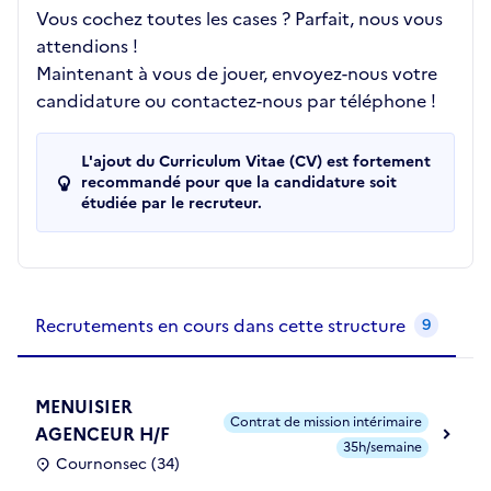
Vous cochez toutes les cases ? Parfait, nous vous
attendions !
Maintenant à vous de jouer, envoyez-nous votre
candidature ou contactez-nous par téléphone !
L'ajout du Curriculum Vitae (CV) est fortement
recommandé pour que la candidature soit
étudiée par le recruteur.
Recrutements de la structure
slide
1
of 1
Recrutements en cours dans cette structure
9
MENUISIER
Contrat de mission intérimaire
AGENCEUR H/F
35h/semaine
Cournonsec (34)