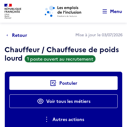
Retour au début de la page
Panneau de gestion des cookies
Aller au menu principal
Aller au contenu principal
Menu
Retour
Mise à jour le 03/07/2026
Chauffeur / Chauffeuse de poids
lourd
1 poste ouvert au recrutement
Actions rapides
Postuler
Voir tous les métiers
Autres actions