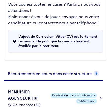
Vous cochez toutes les cases ? Parfait, nous vous
attendions !
Maintenant à vous de jouer, envoyez-nous votre
candidature ou contactez-nous par téléphone !
L'ajout du Curriculum Vitae (CV) est fortement
recommandé pour que la candidature soit
étudiée par le recruteur.
Recrutements de la structure
slide
1
of 1
Recrutements en cours dans cette structure
9
MENUISIER
Contrat de mission intérimaire
AGENCEUR H/F
35h/semaine
Cournonsec (34)