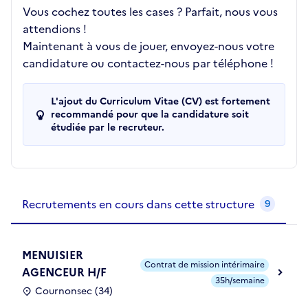
Vous cochez toutes les cases ? Parfait, nous vous
attendions !
Maintenant à vous de jouer, envoyez-nous votre
candidature ou contactez-nous par téléphone !
L'ajout du Curriculum Vitae (CV) est fortement
recommandé pour que la candidature soit
étudiée par le recruteur.
Recrutements de la structure
slide
1
of 1
Recrutements en cours dans cette structure
9
MENUISIER
Contrat de mission intérimaire
AGENCEUR H/F
35h/semaine
Cournonsec (34)