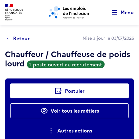
Retour au début de la page
Panneau de gestion des cookies
Aller au menu principal
Aller au contenu principal
Menu
Retour
Mise à jour le 03/07/2026
Chauffeur / Chauffeuse de poids
lourd
1 poste ouvert au recrutement
Actions rapides
Postuler
Voir tous les métiers
Autres actions