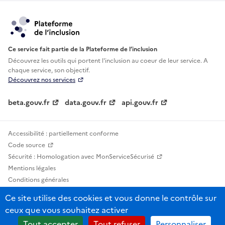
Ce service fait partie de la Plateforme de l’inclusion
Découvrez les outils qui portent l'inclusion au
coeur de leur service. A
chaque service, son objectif.
Découvrez nos services
beta.gouv.fr
data.gouv.fr
api.gouv.fr
Accessibilité : partiellement conforme
Code source
Sécurité : Homologation avec MonServiceSécurisé
Mentions légales
Conditions générales
Confidentialité
Ce site utilise des cookies et vous donne le contrôle sur
Statistiques, lexiques et indicateurs
ceux que vous souhaitez activer
Sauf mention contraire, tous les contenus de ce site sont sous licence
Tout accepter
Tout refuser
Personnaliser
etalab-2.0