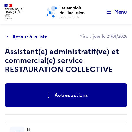
Retour au début de la page
Panneau de gestion des cookies
Aller au menu principal
Aller au contenu principal
Menu
Retour à la liste
Mise à jour le 21/01/2026
Assistant(e) administratif(ve) et
commercial(e) service
RESTAURATION COLLECTIVE
Actions rapides
Autres actions
EI