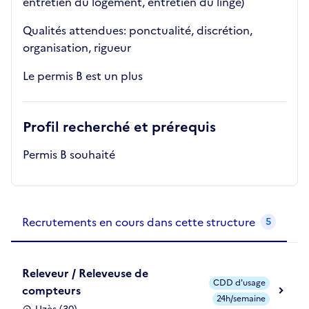
entretien du logement, entretien du linge)
Qualités attendues: ponctualité, discrétion,
organisation, rigueur
Le permis B est un plus
Profil recherché et prérequis
Permis B souhaité
Recrutements de la structure
slide
1
of 1
Recrutements en cours dans cette structure
5
Releveur / Releveuse de
CDD d'usage
compteurs
24h/semaine