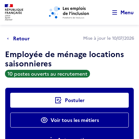
Retour au début de la page
Panneau de gestion des cookies
Aller au menu principal
Aller au contenu principal
Menu
Retour
Mise à jour le 10/07/2026
Employée de ménage locations
saisonnieres
10 postes ouverts au recrutement
Actions rapides
Postuler
Voir tous les métiers