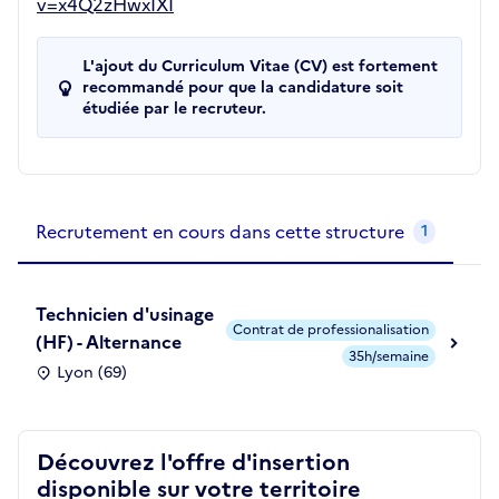
v=x4Q2zHwxIXI
L'ajout du Curriculum Vitae (CV) est fortement
recommandé pour que la candidature soit
étudiée par le recruteur.
Recrutements de la structure
slide
1
of 1
Recrutement en cours dans cette structure
1
Technicien d'usinage
Contrat de professionalisation
(HF) - Alternance
35h/semaine
Lyon (69)
Découvrez l'offre d'insertion
disponible sur votre territoire