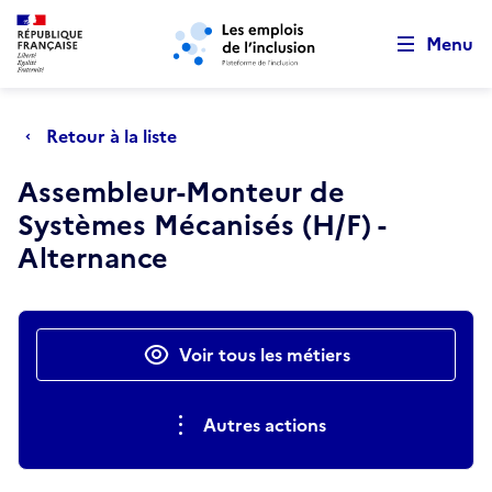
Retour au début de la page
Panneau de gestion des cookies
Aller au menu principal
Aller au contenu principal
Menu
Retour à la liste
Assembleur-Monteur de
Systèmes Mécanisés (H/F) -
Alternance
Actions rapides
Voir tous les métiers
Autres actions