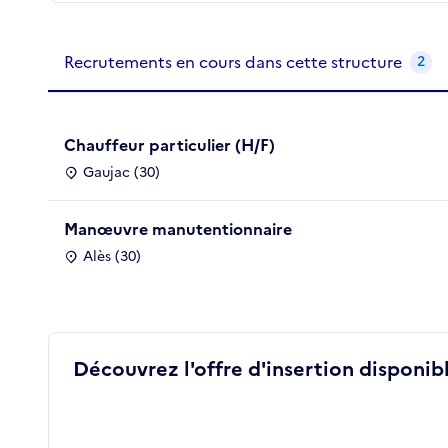
Recrutements de la structure
slide
1
of 1
Recrutements en cours dans cette structure
2
Chauffeur particulier (H/F)
Gaujac (30)
Manœuvre manutentionnaire
Alès (30)
Découvrez l'offre d'insertion disponibl