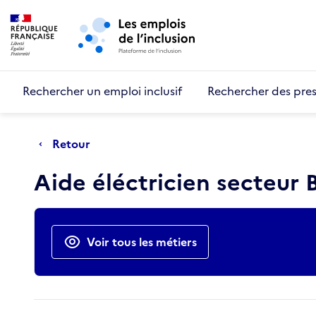
Retour au début de la page
Panneau de gestion des cookies
Aller au menu principal
Aller au contenu principal
Rechercher un emploi inclusif
Rechercher des pres
Retour
Aide éléctricien secteur
Actions rapides
Voir tous les métiers