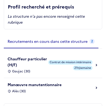
Profil recherché et prérequis
La structure n'a pas encore renseigné cette
rubrique
Recrutements de la structure
slide
1
of 1
Recrutements en cours dans cette structure
2
Chauffeur particulier
Contrat de mission intérimaire
(H/F)
21h/semaine
Gaujac (30)
Manœuvre manutentionnaire
Alès (30)