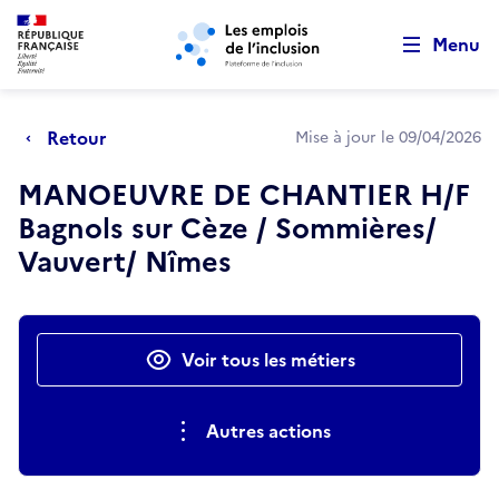
Retour au début de la page
Panneau de gestion des cookies
Aller au menu principal
Aller au contenu principal
Menu
Retour
Mise à jour le 09/04/2026
MANOEUVRE DE CHANTIER H/F
Bagnols sur Cèze / Sommières/
Vauvert/ Nîmes
Actions rapides
Voir tous les métiers
Autres actions