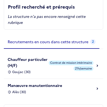
Profil recherché et prérequis
La structure n'a pas encore renseigné cette
rubrique
Recrutements de la structure
slide
1
of 1
Recrutements en cours dans cette structure
2
Chauffeur particulier
Contrat de mission intérimaire
(H/F)
21h/semaine
Gaujac (30)
Manœuvre manutentionnaire
Alès (30)