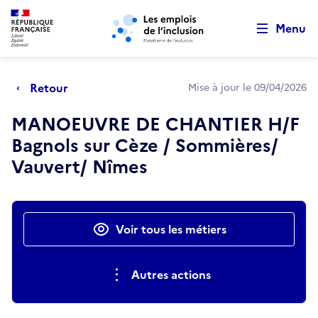
Retour au début de la page
Panneau de gestion des cookies
Aller au menu principal
Aller au contenu principal
Menu
Retour
Mise à jour le 09/04/2026
MANOEUVRE DE CHANTIER H/F
Bagnols sur Cèze / Sommières/
Vauvert/ Nîmes
Actions rapides
Voir tous les métiers
Autres actions