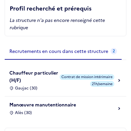
Profil recherché et prérequis
La structure n'a pas encore renseigné cette
rubrique
Recrutements de la structure
slide
1
of 1
Recrutements en cours dans cette structure
2
Chauffeur particulier
Contrat de mission intérimaire
(H/F)
21h/semaine
Gaujac (30)
Manœuvre manutentionnaire
Alès (30)