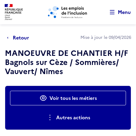
Retour au début de la page
Panneau de gestion des cookies
Aller au menu principal
Aller au contenu principal
Menu
Retour
Mise à jour le 09/04/2026
MANOEUVRE DE CHANTIER H/F
Bagnols sur Cèze / Sommières/
Vauvert/ Nîmes
Actions rapides
Voir tous les métiers
Autres actions