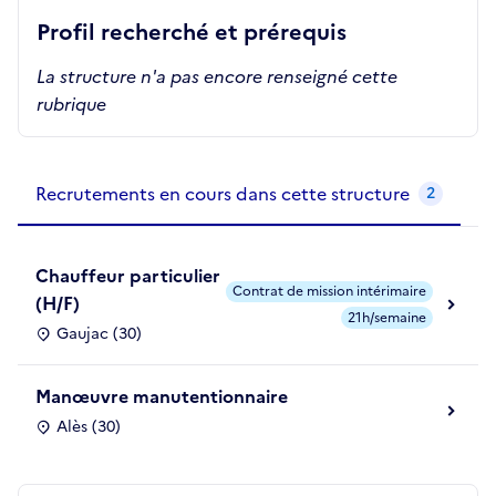
Profil recherché et prérequis
La structure n'a pas encore renseigné cette
rubrique
Recrutements de la structure
slide
1
of 1
Recrutements en cours dans cette structure
2
Chauffeur particulier
Contrat de mission intérimaire
(H/F)
21h/semaine
Gaujac (30)
Manœuvre manutentionnaire
Alès (30)