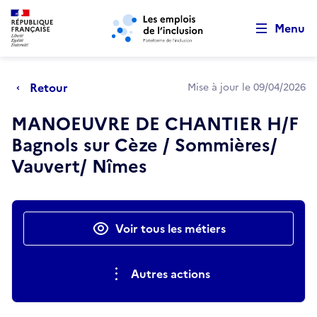
Retour au début de la page
Panneau de gestion des cookies
Aller au menu principal
Aller au contenu principal
Menu
Retour
Mise à jour le 09/04/2026
MANOEUVRE DE CHANTIER H/F
Bagnols sur Cèze / Sommières/
Vauvert/ Nîmes
Actions rapides
Voir tous les métiers
Autres actions