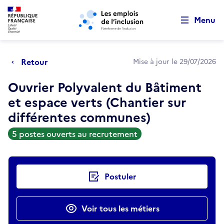
Retour au début de la page
Panneau de gestion des cookies
Aller au menu principal
Aller au contenu principal
Menu
Retour
Mise à jour le 29/07/2026
Ouvrier Polyvalent du Bâtiment
et espace verts (Chantier sur
différentes communes)
5 postes ouverts au recrutement
Actions rapides
Postuler
Voir tous les métiers