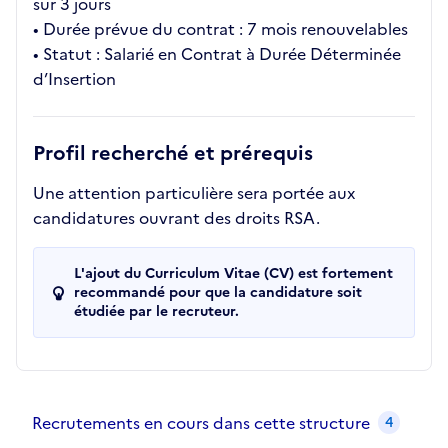
sur 3 jours
• Durée prévue du contrat : 7 mois renouvelables
• Statut : Salarié en Contrat à Durée Déterminée
d’Insertion
Profil recherché et prérequis
Une attention particulière sera portée aux
candidatures ouvrant des droits RSA.
L'ajout du Curriculum Vitae (CV) est fortement
recommandé pour que la candidature soit
étudiée par le recruteur.
Recrutements de la structure
slide
1
of 1
Recrutements en cours dans cette structure
4