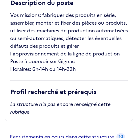
Description du poste
Vos missions: fabriquer des produits en série,
assembler, monter et fixer des pièces ou produits,
utiliser des machines de production automatisées
ou semi-automatiques, détecter les éventuelles
défauts des produits et gérer
l'approvisionnement de la ligne de production
Poste à pourvoir sur Gignac
Horaires: 6h-14h ou 14h-22h
Profil recherché et prérequis
La structure n'a pas encore renseigné cette
rubrique
Recrutements de la structure
slide
1
of 1
Recrutements en cours dans cette structure
10