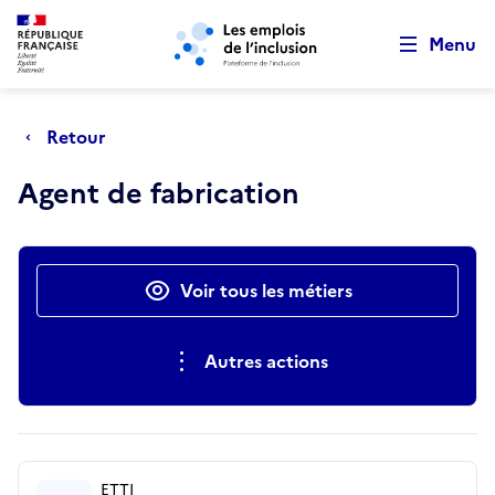
Retour au début de la page
Panneau de gestion des cookies
Aller au menu principal
Aller au contenu principal
Menu
Retour
Agent de fabrication
Actions rapides
Voir tous les métiers
Autres actions
ETTI