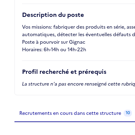
Description du poste
Vos missions: fabriquer des produits en série, as
automatiques, détecter les éventuelles défauts d
Poste à pourvoir sur Gignac
Horaires: 6h-14h ou 14h-22h
Profil recherché et prérequis
La structure n'a pas encore renseigné cette rubri
Recrutements de la structure
slide
1
of 1
Recrutements en cours dans cette structure
10