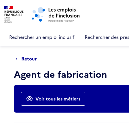
Retour au début de la page
Panneau de gestion des cookies
Aller au menu principal
Aller au contenu principal
Rechercher un emploi inclusif
Rechercher des pres
Retour
Agent de fabrication
Actions rapides
Voir tous les métiers