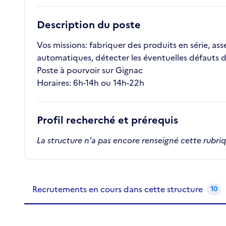
Description du poste
Vos missions: fabriquer des produits en série, as
automatiques, détecter les éventuelles défauts d
Poste à pourvoir sur Gignac
Horaires: 6h-14h ou 14h-22h
Profil recherché et prérequis
La structure n'a pas encore renseigné cette rubri
Recrutements de la structure
slide
1
of 1
Recrutements en cours dans cette structure
10