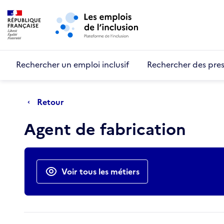
Retour au début de la page
Panneau de gestion des cookies
Aller au menu principal
Aller au contenu principal
Rechercher un emploi inclusif
Rechercher des pres
Retour
Agent de fabrication
Actions rapides
Voir tous les métiers