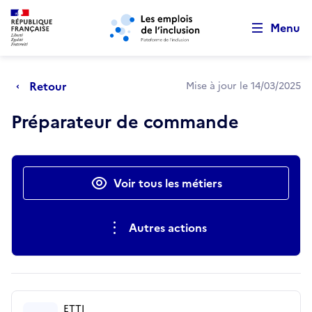
Retour au début de la page
Panneau de gestion des cookies
Aller au menu principal
Aller au contenu principal
Menu
Retour
Mise à jour le 14/03/2025
Préparateur de commande
Actions rapides
Voir tous les métiers
Autres actions
ETTI