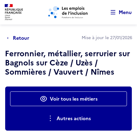
Retour au début de la page
Panneau de gestion des cookies
Aller au menu principal
Aller au contenu principal
Menu
Retour
Mise à jour le 27/01/2026
Ferronnier, métallier, serrurier sur
Bagnols sur Cèze / Uzès /
Sommières / Vauvert / Nîmes
Actions rapides
Voir tous les métiers
Autres actions