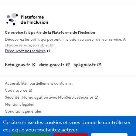
Ce service fait partie de la Plateforme de l’inclusion
Découvrez les outils qui portent l'inclusion au
coeur de leur service. A
chaque service, son objectif.
Découvrez nos services
beta.gouv.fr
data.gouv.fr
api.gouv.fr
Accessibilité : partiellement conforme
Code source
Sécurité : Homologation avec MonServiceSécurisé
Mentions légales
Conditions générales
Confidentialité
Ce site utilise des cookies et vous donne le contrôle sur
Statistiques, lexiques et indicateurs
ceux que vous souhaitez activer
Sauf mention contraire, tous les contenus de ce site sont sous licence