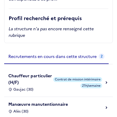
Profil recherché et prérequis
La structure n'a pas encore renseigné cette
rubrique
Recrutements de la structure
slide
1
of 1
Recrutements en cours dans cette structure
2
Chauffeur particulier
Contrat de mission intérimaire
(H/F)
21h/semaine
Gaujac (30)
Manœuvre manutentionnaire
Alès (30)