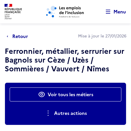
Retour au début de la page
Panneau de gestion des cookies
Aller au menu principal
Aller au contenu principal
Menu
Retour
Mise à jour le 27/01/2026
Ferronnier, métallier, serrurier sur
Bagnols sur Cèze / Uzès /
Sommières / Vauvert / Nîmes
Actions rapides
Voir tous les métiers
Autres actions