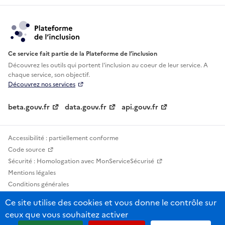
Ce service fait partie de la Plateforme de l’inclusion
Découvrez les outils qui portent l'inclusion au
coeur de leur service. A
chaque service, son objectif.
Découvrez nos services
beta.gouv.fr
data.gouv.fr
api.gouv.fr
Accessibilité : partiellement conforme
Code source
Sécurité : Homologation avec MonServiceSécurisé
Mentions légales
Conditions générales
Confidentialité
Ce site utilise des cookies et vous donne le contrôle sur
Statistiques, lexiques et indicateurs
ceux que vous souhaitez activer
Sauf mention contraire, tous les contenus de ce site sont sous licence