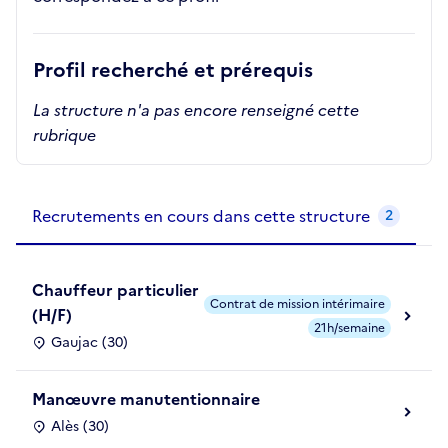
Profil recherché et prérequis
La structure n'a pas encore renseigné cette
rubrique
Recrutements de la structure
slide
1
of 1
Recrutements en cours dans cette structure
2
Chauffeur particulier
Contrat de mission intérimaire
(H/F)
21h/semaine
Gaujac (30)
Manœuvre manutentionnaire
Alès (30)