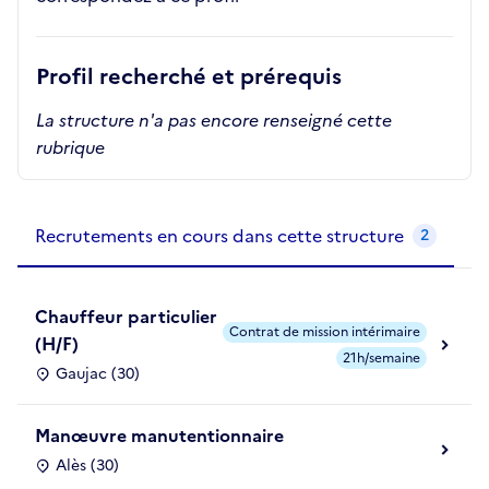
Profil recherché et prérequis
La structure n'a pas encore renseigné cette
rubrique
Recrutements de la structure
slide
1
of 1
Recrutements en cours dans cette structure
2
Chauffeur particulier
Contrat de mission intérimaire
(H/F)
21h/semaine
Gaujac (30)
Manœuvre manutentionnaire
Alès (30)