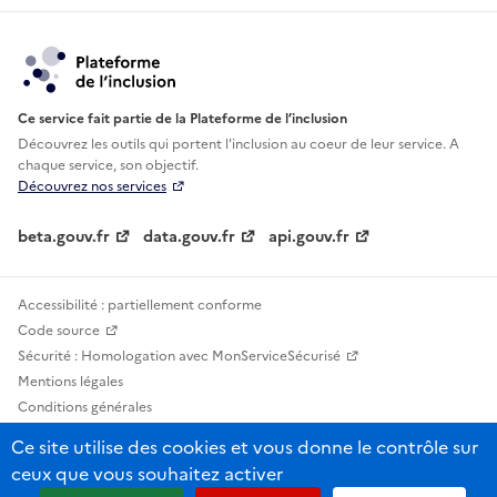
Ce service fait partie de la Plateforme de l’inclusion
Découvrez les outils qui portent l'inclusion au
coeur de leur service. A
chaque service, son objectif.
Découvrez nos services
beta.gouv.fr
data.gouv.fr
api.gouv.fr
Accessibilité : partiellement conforme
Code source
Sécurité : Homologation avec MonServiceSécurisé
Mentions légales
Conditions générales
Confidentialité
Ce site utilise des cookies et vous donne le contrôle sur
Statistiques, lexiques et indicateurs
ceux que vous souhaitez activer
Sauf mention contraire, tous les contenus de ce site sont sous licence