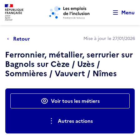
Retour au début de la page
Panneau de gestion des cookies
Aller au menu principal
Aller au contenu principal
Menu
Retour
Mise à jour le 27/01/2026
Ferronnier, métallier, serrurier sur
Bagnols sur Cèze / Uzès /
Sommières / Vauvert / Nîmes
Actions rapides
Voir tous les métiers
Autres actions