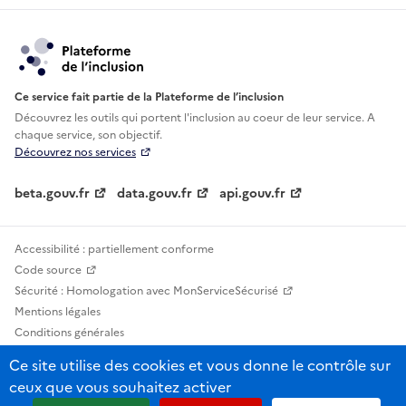
Ce service fait partie de la Plateforme de l’inclusion
Découvrez les outils qui portent l'inclusion au
coeur de leur service. A
chaque service, son objectif.
Découvrez nos services
beta.gouv.fr
data.gouv.fr
api.gouv.fr
Accessibilité : partiellement conforme
Code source
Sécurité : Homologation avec MonServiceSécurisé
Mentions légales
Conditions générales
Confidentialité
Ce site utilise des cookies et vous donne le contrôle sur
Statistiques, lexiques et indicateurs
ceux que vous souhaitez activer
Sauf mention contraire, tous les contenus de ce site sont sous licence