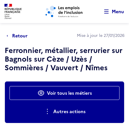
Retour au début de la page
Panneau de gestion des cookies
Aller au menu principal
Aller au contenu principal
Menu
Retour
Mise à jour le 27/01/2026
Ferronnier, métallier, serrurier sur
Bagnols sur Cèze / Uzès /
Sommières / Vauvert / Nîmes
Actions rapides
Voir tous les métiers
Autres actions