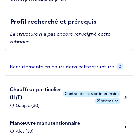
Profil recherché et prérequis
La structure n'a pas encore renseigné cette
rubrique
Recrutements de la structure
slide
1
of 1
Recrutements en cours dans cette structure
2
Chauffeur particulier
Contrat de mission intérimaire
(H/F)
21h/semaine
Gaujac (30)
Manœuvre manutentionnaire
Alès (30)