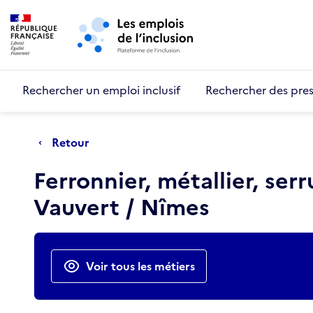
Retour au début de la page
Panneau de gestion des cookies
Aller au menu principal
Aller au contenu principal
Rechercher un emploi inclusif
Rechercher des pres
Retour
Ferronnier, métallier, ser
Vauvert / Nîmes
Actions rapides
Voir tous les métiers