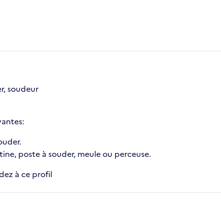
er, soudeur
vantes:
ouder.
otine, poste à souder, meule ou perceuse.
ez à ce profil