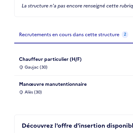
La structure n'a pas encore renseigné cette rubri
Recrutements de la structure
slide
1
of 1
Recrutements en cours dans cette structure
2
Chauffeur particulier (H/F)
Gaujac (30)
Manœuvre manutentionnaire
Alès (30)
Découvrez l'offre d'insertion disponibl