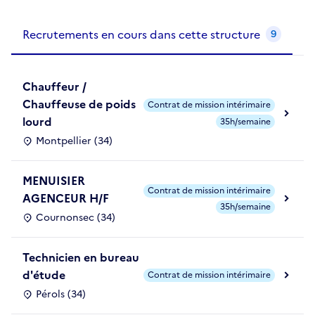
Recrutements de la structure
slide
1
of 1
Recrutements en cours dans cette structure
9
Chauffeur /
Chauffeuse de poids
Contrat de mission intérimaire
lourd
35h/semaine
Montpellier (34)
MENUISIER
Contrat de mission intérimaire
AGENCEUR H/F
35h/semaine
Cournonsec (34)
Technicien en bureau
d'étude
Contrat de mission intérimaire
Pérols (34)