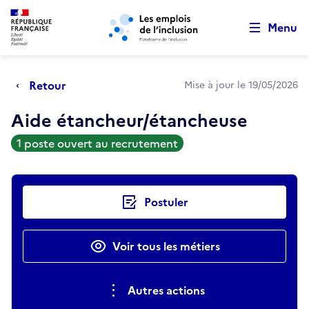
Retour au début de la page
Panneau de gestion des cookies
Aller au menu principal
Aller au contenu principal
Menu
Retour
Mise à jour le 19/05/2026
Aide étancheur/étancheuse
1 poste ouvert au recrutement
Actions rapides
Postuler
Voir tous les métiers
Autres actions