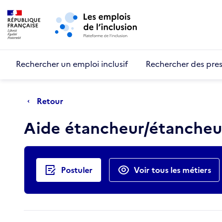
Retour au début de la page
Panneau de gestion des cookies
Aller au menu principal
Aller au contenu principal
Rechercher un emploi inclusif
Rechercher des pres
Retour
Aide étancheur/étanche
Actions rapides
Postuler
Voir tous les métiers