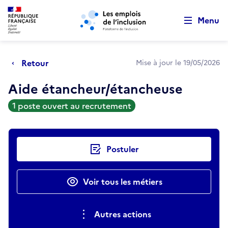
Retour au début de la page
Panneau de gestion des cookies
Aller au menu principal
Aller au contenu principal
Menu
Retour
Mise à jour le 19/05/2026
Aide étancheur/étancheuse
1 poste ouvert au recrutement
Actions rapides
Postuler
Voir tous les métiers
Autres actions