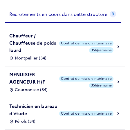
Recrutements de la structure
slide
1
of 1
Recrutements en cours dans cette structure
9
Chauffeur /
Chauffeuse de poids
Contrat de mission intérimaire
lourd
35h/semaine
Montpellier (34)
MENUISIER
Contrat de mission intérimaire
AGENCEUR H/F
35h/semaine
Cournonsec (34)
Technicien en bureau
d'étude
Contrat de mission intérimaire
Pérols (34)