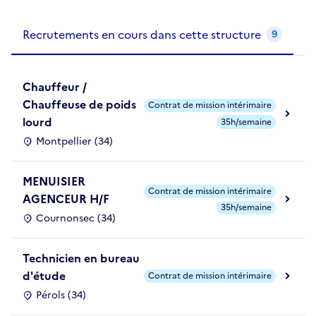
Recrutements de la structure
slide
1
of 1
Recrutements en cours dans cette structure
9
Chauffeur /
Chauffeuse de poids
Contrat de mission intérimaire
lourd
35h/semaine
Montpellier (34)
MENUISIER
Contrat de mission intérimaire
AGENCEUR H/F
35h/semaine
Cournonsec (34)
Technicien en bureau
d'étude
Contrat de mission intérimaire
Pérols (34)