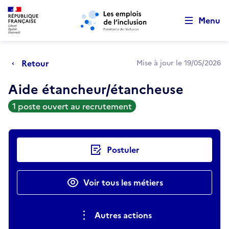
Retour au début de la page
Panneau de gestion des cookies
Aller au menu principal
Aller au contenu principal
Menu
Retour
Mise à jour le 19/05/2026
Aide étancheur/étancheuse
1 poste ouvert au recrutement
Actions rapides
Postuler
Voir tous les métiers
Autres actions