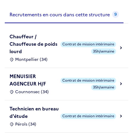
Recrutements de la structure
slide
1
of 1
Recrutements en cours dans cette structure
9
Chauffeur /
Chauffeuse de poids
Contrat de mission intérimaire
lourd
35h/semaine
Montpellier (34)
MENUISIER
Contrat de mission intérimaire
AGENCEUR H/F
35h/semaine
Cournonsec (34)
Technicien en bureau
d'étude
Contrat de mission intérimaire
Pérols (34)