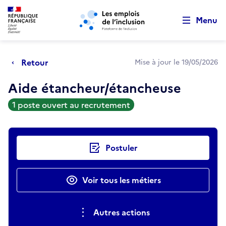
Retour au début de la page
Panneau de gestion des cookies
Aller au menu principal
Aller au contenu principal
Menu
Retour
Mise à jour le 19/05/2026
Aide étancheur/étancheuse
1 poste ouvert au recrutement
Actions rapides
Postuler
Voir tous les métiers
Autres actions