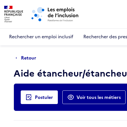
Retour au début de la page
Panneau de gestion des cookies
Aller au menu principal
Aller au contenu principal
Rechercher un emploi inclusif
Rechercher des pres
Retour
Aide étancheur/étanche
Actions rapides
Postuler
Voir tous les métiers